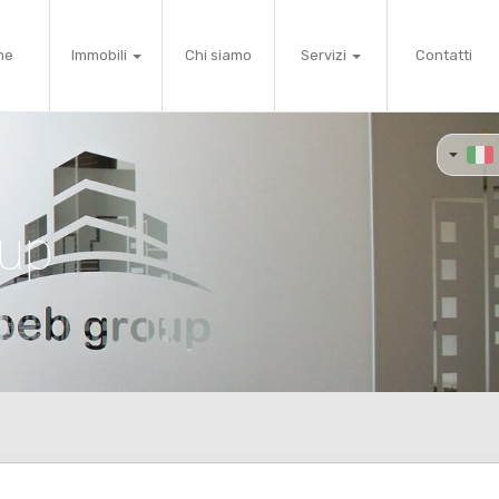
me
Immobili
Chi siamo
Servizi
Contatti
oup