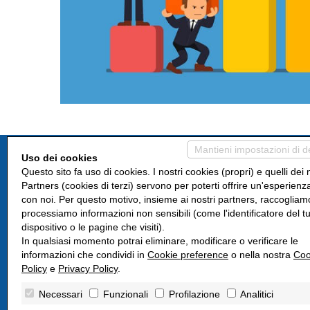
Mantieni impostazioni di d
Uso dei cookies
Questo sito fa uso di cookies. I nostri cookies (propri) e quelli dei 
Partners (cookies di terzi) servono per poterti offrire un'esperienz
con noi. Per questo motivo, insieme ai nostri partners, raccogliam
Dove siamo
processiamo informazioni non sensibili (come l'identificatore del t
dispositivo o le pagine che visiti).
Piazza Don Severino Baldone, 7
In qualsiasi momento potrai eliminare, modificare o verificare le
28100 Pernate NO
informazioni che condividi in
Cookie preference
o nella nostra
Coo
Piazza Dante, 11
Policy
e
Privacy Policy
.
28062 Cameri NO
Necessari
Funzionali
Profilazione
Analitici