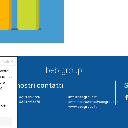
efault X
beb group
nostri
a unica
o e
I nostri contatti
S
uo
Tel. 0321 496720
info@bebgroup.it
Tel. 0321 496275
amministrazione@bebgroup.it
kie
www.bebgroup.it