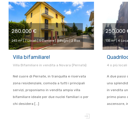
280.000 €
250.000 
2
2
245 m
| 7 Locali | 5 Camere | 3 Bagni | 2 Box
135 m
| 4 Loca
Villa bifamiliare!
Quadriloc
Villa Bifamiliare in vendita a Novara (Pernate)
4 o più locali
Nel cuore di Pernate, in tranquilla e riservata
A due passi d
zona residenziale, comoda a tutti i principali
una splendid
servizi, proponiamo in vendita ampia villa
in vendita u
bifamiliare ideale per due nuclei familiari o per
primo piano d
chi desidera [...]
ascensore, in 