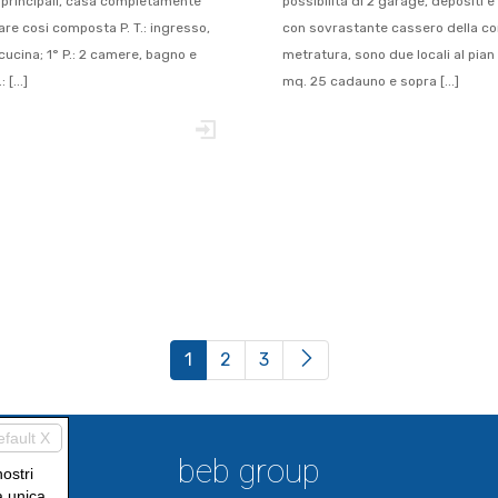
zi principali, casa completamente
possibilità di 2 garage, depositi 
are cosi composta P. T.: ingresso,
con sovrastante cassero della c
ucina; 1° P.: 2 camere, bagno e
metratura, sono due locali al pian
 [...]
mq. 25 cadauno e sopra [...]
(current)
1
2
3
efault X
beb group
nostri
a unica