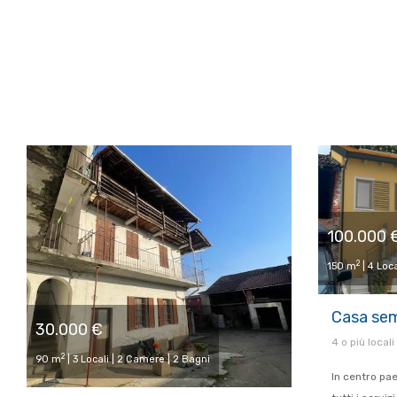
100.000 
2
150 m
| 4 Loca
Casa sem
30.000 €
4 o più local
2
90 m
| 3 Locali | 2 Camere | 2 Bagni
In centro pa