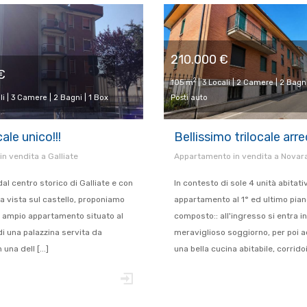
210.000 €
€
2
105 m
| 3 Locali | 2 Camere | 2 Bagni
li | 3 Camere | 2 Bagni | 1 Box
Posti auto
ale unico!!!
Bellissimo trilocale arr
 in vendita a Galliate
Appartamento in vendita a Novara
al centro storico di Galliate e con
In contesto di sole 4 unità abitati
a vista sul castello, proponiamo
appartamento al 1° ed ultimo pian
n ampio appartamento situato al
composto:: all'ingresso si entra i
i una palazzina servita da
meraviglioso soggiorno, per poi 
una dell [...]
una bella cucina abitabile, corridoio