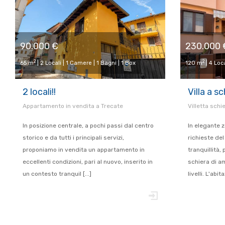
90.000 €
230.000 
2
2
65 m
| 2 Locali | 1 Camere | 1 Bagni | 1 Box
120 m
| 4 Loc
2 locali!!
Villa a sc
Appartamento in vendita a Trecate
Villetta schi
In posizione centrale, a pochi passi dal centro
In elegante z
storico e da tutti i principali servizi,
richieste de
proponiamo in vendita un appartamento in
tranquillità,
eccellenti condizioni, pari al nuovo, inserito in
schiera di a
un contesto tranquil [...]
livelli. L'abita