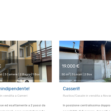
€
19.000 €
2
li | 3 Camere | 2 Bagni | 1 Box
50 m
| 3 Locali | 2 Box
indipendente!
Casseri!!
i in vendita a Cameri
Rustico/Casale in vendita a Novar
ese ed esattamente a 2 passi da
In posizione centralissima doppi