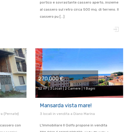
portico e sovrastante cassero aperto, insieme
al cassero sul retro circa 500 mq. di terreno. Il
cassero pu [...]
270.000 €
2
52 m
| 3 Locali | 2 Camere | 1 Bagni
Mansarda vista mare!
a (Pernate)
3 locali in vendita a Diano Marina
o cassero con
L'Immobiliare Il Golfo propone in vendita