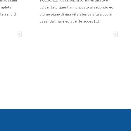
e magazzini
TRILOCALE MANSARDATO, ristrutturato e
ompleta
coibentato quest'anno, posto al secondo ed
 terreno di
ultimo piano di una villa storica sita a pochi
passi dal mare ed avente acces [...]