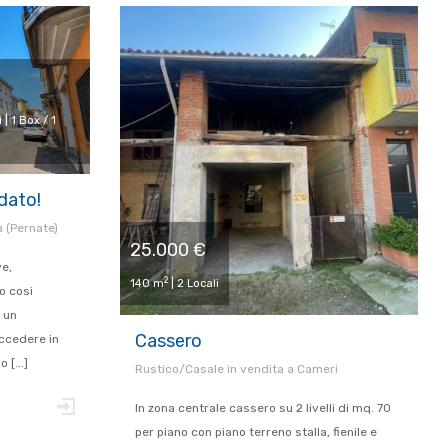
 | 1 Box / 1
edato!
 (Pernate)
25.000 €
ve,
2
140 m
| 2 Locali
o cosi
n un
Cassero
accedere in
 [...]
Rustico/Casale in vendita a Cameri
In zona centrale cassero su 2 livelli di mq. 70
per piano con piano terreno stalla, fienile e