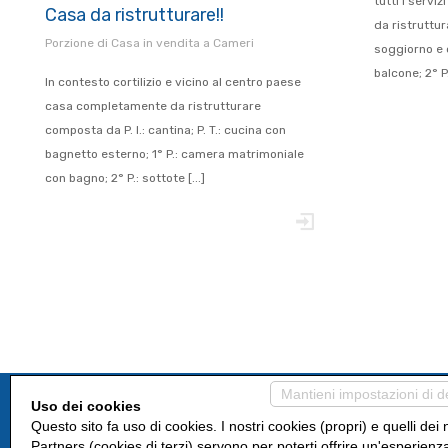
tutti i servi
Casa da ristrutturare!!
da ristruttur
Porzione di Casa in vendita a Cameri
soggiorno e c
balcone; 2° P.:
In contesto cortilizio e vicino al centro paese
casa completamente da ristrutturare
composta da P. I.: cantina; P. T.: cucina con
bagnetto esterno; 1° P.: camera matrimoniale
con bagno; 2° P.: sottote [...]
Mantieni impostazioni di d
Uso dei cookies
Questo sito fa uso di cookies. I nostri cookies (propri) e quelli dei 
Partners (cookies di terzi) servono per poterti offrire un'esperienz