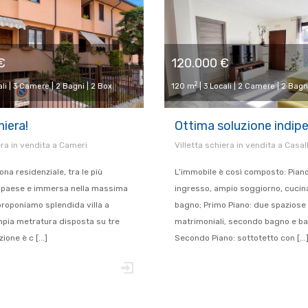
€
120.000 €
2
ali | 3 Camere | 2 Bagni | 2 Box
120 m
| 3 Locali | 2 Camere | 2 Bagn
hiera!
Ottima soluzione indip
era in vendita a Cameri
Villetta schiera in vendita a Casa
ona residenziale, tra le più
L’immobile è così composto: Piano
l paese e immersa nella massima
ingresso, ampio soggiorno, cucina
 proponiamo splendida villa a
bagno; Primo Piano: due spazios
mpia metratura disposta su tre
matrimoniali, secondo bagno e ba
zione è c [...]
Secondo Piano: sottotetto con [...