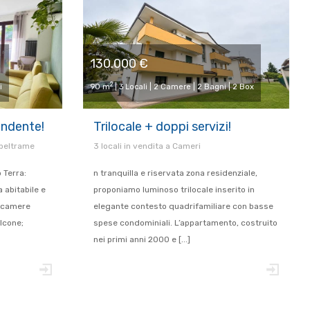
130.000 €
2
i
90 m
| 3 Locali | 2 Camere | 2 Bagni | 2 Box
endente!
Trilocale + doppi servizi!
lbeltrame
3 locali in vendita a Cameri
 Terra:
n tranquilla e riservata zona residenziale,
 abitabile e
proponiamo luminoso trilocale inserito in
e camere
elegante contesto quadrifamiliare con basse
lcone;
spese condominiali. L’appartamento, costruito
]
nei primi anni 2000 e [...]