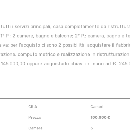
utti i servizi principali, casa completamente da ristruttur
 1° P.: 2 camere, bagno e balcone; 2° P.: camera, bagno e t
va; per l'acquisto ci sono 2 possibilità: acquistare il fabbr
vazione, computo metrico e realizzazione in ristrutturazion
. 145.000,00 oppure acquistarlo chiavi in mano ad €. 245.
Città
Cameri
Prezzo
100.000 €
Camere
3