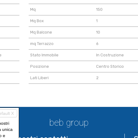
Mq
150
Mq Box
1
Mq Balcone
10
mq Terrazzo
6
e
Stato Immobile
In Costruzione
Posizione
Centro Storico
Lati Liberi
2
efault X
beb group
nostri
a unica
o e