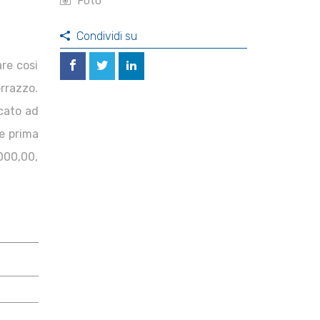
Foto
Condividi su
are cosi
errazzo.
icato ad
e prima
000,00,