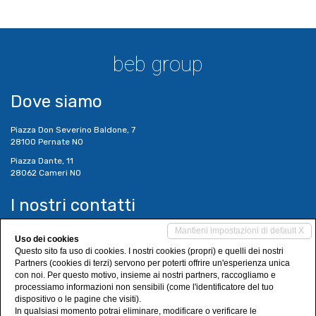
beb group
Dove siamo
Piazza Don Severino Baldone, 7
28100 Pernate NO
Piazza Dante, 11
28062 Cameri NO
I nostri contatti
Mantieni impostazioni di default X
Tel. 0321 496720
Uso dei cookies
Tel. 0321 496275
Questo sito fa uso di cookies. I nostri cookies (propri) e quelli dei nostri
info@bebgroup.it
Partners (cookies di terzi) servono per poterti offrire un'esperienza unica
amministrazione@bebgroup.it
con noi. Per questo motivo, insieme ai nostri partners, raccogliamo e
www.bebgroup.it
processiamo informazioni non sensibili (come l'identificatore del tuo
dispositivo o le pagine che visiti).
Social Networks
In qualsiasi momento potrai eliminare, modificare o verificare le