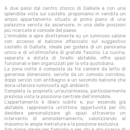
A due passi dal centro storico di Galliate e con una
splendida vista sul castello, proponiamo in vendita un
ampio appartamento situato al primo piano di una
palazzina servita da ascensore, in una delle posizioni
più ricercate e comode del paese.
L’immobile si apre direttamente su un luminoso salone
con accesso al balcone affacciato sul suggestivo
castello di Galliate, ideale per godere di un panorama
unico e di un’atmosfera di grande fascino. La cucina,
separata e dotata di tinello abitabile, offre spazi
funzionali e ben organizzati per la vita quotidiana.
La zona notte è composta da tre camere da letto di
generose dimensioni, servite da un comodo corridoio,
doppi servizi con antibagno e un secondo balcone che
dona ulteriore luminosità agli ambienti.
Completa la proprietà un’autorimessa, particolarmente
preziosa vista la posizione centrale dell’immobile.
L’appartamento è libero subito e, pur essendo già
abitabile, rappresenta un’ottima opportunità per chi
desidera personalizzare gli spazi attraverso un
intervento di ammodernamento, valorizzando al
massimo le ampie metrature e la posizione esclusiva.
Soluzione ideale per famiglie o per chi è alla ricerca di