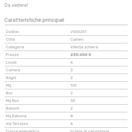
Da vedere!
Caratteristiche principali
Codice
V000251
Città
Cameri
Categoria
Villetta schiera
Prezzo
230.000 €
Locali
4
Camere
3
Bagni
2
Mq
120
Box
2
Mq Box
30
Balconi
2
Mq Balcone
8
mq Terrazzo
4
Classe energetica
In fase di valutazione