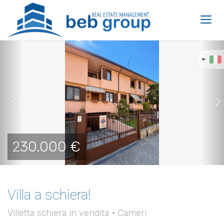
Toggl
navig
Previous
Ne
230.000 €
Villa a schiera!
Villetta schiera in vendita • Cameri